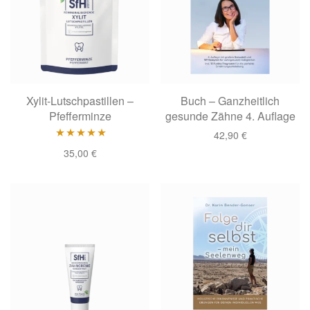
Xylit-Lutschpastillen –
Buch – Ganzheitlich
Pfefferminze
gesunde Zähne 4. Auflage
42,90
€
Bewertet mit
35,00
€
5.00
von 5