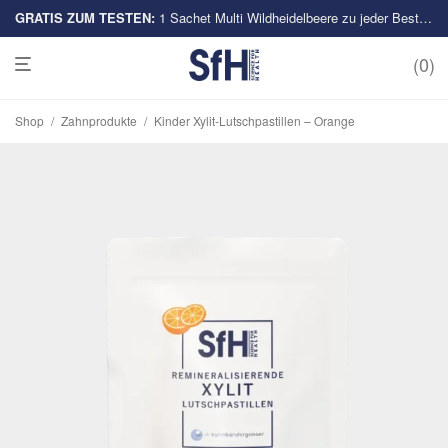
GRATIS ZUM TESTEN:
Multi-Sorten
1 Sachet Multi Wildheidelbeere zu jeder Bestellung
0
Shop
/
Zahnprodukte
/
Kinder Xylit-Lutschpastillen – Orange