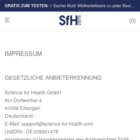
GRATIS ZUM TESTEN:
Multi-Sorten
1 Sachet Multi Wildheidelbeere zu jeder Bestellung
0
IMPRESSUM
GESETZLICHE ANBIETERKENNUNG
Science for Health GmbH
Am Dorfweiher 4
91056 Erlangen
Deutschland
E-Mail: support@science-for-health.com
UstIDNr.: DE328561478
eingetragen im Handelsregister des Amtsgerichtes Fürth