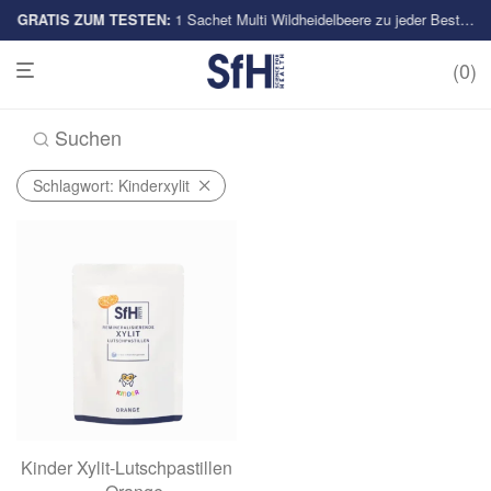
GRATIS ZUM TESTEN:
Multi-Sorten
1 Sachet Multi Wildheidelbeere zu jeder Bestellung
0
Suchen
Schlagwort:
Kinderxylit
Kinder Xylit-Lutschpastillen