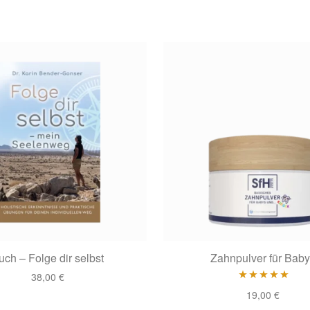
uch – Folge dir selbst
Zahnpulver für Baby
38,00
€
Bewertet mit
19,00
€