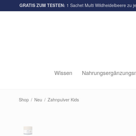
GRATIS ZUM TESTEN:
Multi-Sorten
1 Sachet Multi Wildheidelbeere zu je
Wissen
Nahrungsergänzungsm
Shop
/
Neu
/
Zahnpulver Kids