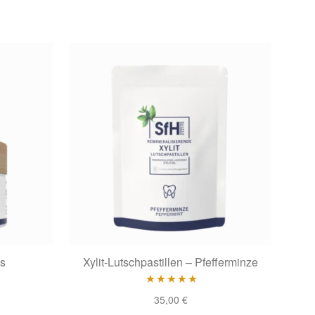
s
Xylit-Lutschpastillen – Pfefferminze
Bewertet mit
35,00
€