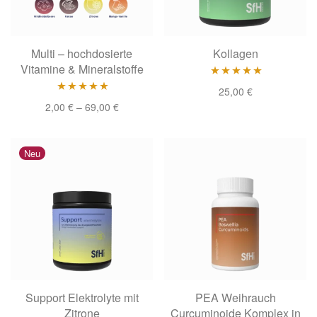
Multi – hochdosierte
Kollagen
Vitamine & Mineralstoffe
Bewertet mit
25,00
€
Bewertet
2,00
€
–
69,00
€
5.00
von 5
mit
4.78
von
5
Neu
Support Elektrolyte mit
PEA Weihrauch
Zitrone
Curcuminoide Komplex in