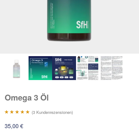
Omega 3 Öl
(
3
Kundenrezensionen)
Bewertet mit
3
35,00
€
5.00
von 5,
basierend auf