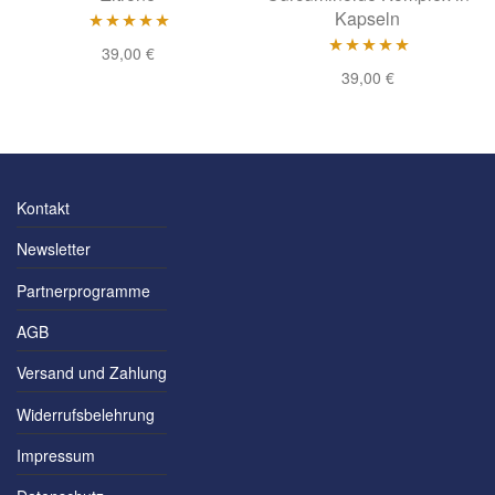
Kapseln
Bewertet mit
39,00
€
Bewertet mit
39,00
€
5.00
von 5
5.00
von 5
Kontakt
Newsletter
Partnerprogramme
AGB
Versand und Zahlung
Widerrufsbelehrung
Impressum