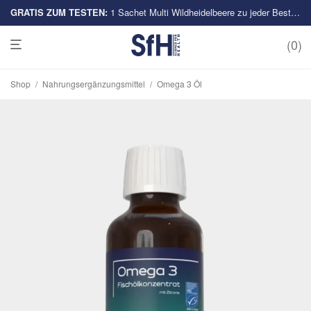
GRATIS ZUM TESTEN:
Multi-Sorten
1 Sachet Multi Wildheidelbeere zu jeder Bestellung
0
Shop
/
Nahrungsergänzungsmittel
/
Omega 3 Öl