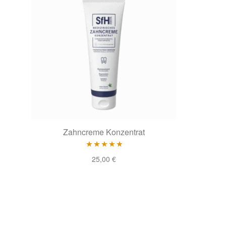
Zahncreme Konzentrat
Bewertet
25,00
€
mit
4.71
von 5